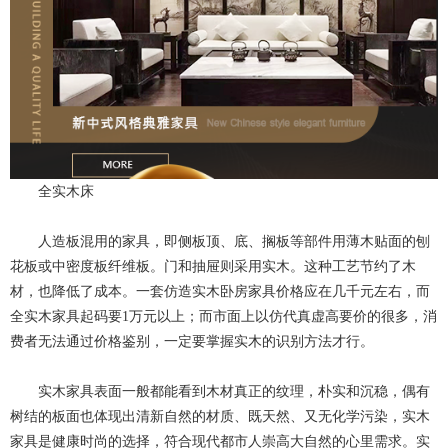
全实木床
人造板混用的家具，即侧板顶、底、搁板等部件用薄木贴面的刨
花板或中密度板纤维板。门和抽屉则采用实木。这种工艺节约了木
材，也降低了成本。一套仿造实木卧房家具价格应在几千元左右，而
全实木家具起码要1万元以上；而市面上以仿代真虚高要价的很多，消
费者无法通过价格鉴别，一定要掌握实木的识别方法才行。
实木家具表面一般都能看到木材真正的纹理，朴实和沉稳，偶有
树结的板面也体现出清新自然的材质、既天然、又无化学污染，实木
家具是健康时尚的选择，符合现代都市人崇高大自然的心里需求。实