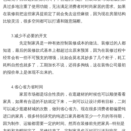
具过多地注重了使用功能，无法满足消费者对时尚家居的需求。如果
在装修前把这些家具提前定了就会免去这些麻烦，因为现在房屋结构
比较灵活，很多空间都可以打通和随意隔断。
3.减少不必要的开支
先定制家具是一种有效控制装修成本的做法。装修过的人都
知道，最后的装修款式基本上都超过出原来预算，因为在装修过程中
经常会有一些不可预支的增项，比如会莫名其妙多了几个柜子，耗工
耗料自然也就多了，工期加长不说，还得多掏钱，这在装饰公司最初
的报价单上是体现不出来的。
4.省心省力省时间
家居市场都是综合性质的，在逛建材的时候也可以顺便看看
家具，如果有合适的不妨就定下来，一则可以让设计师有目标，二则
可以减少逛建材城的次数，做到省心省力。现在很多消费者都偏爱纯
进口的家具，很多特别讲究的纯进口家具都有至少一个月的等待期，
因为制作、运输都需要一定的时间。然而在装修前先把家具--特别是
衣柜和衣帽间定了，装修结束了，定制家具也正好可以送到安装，这